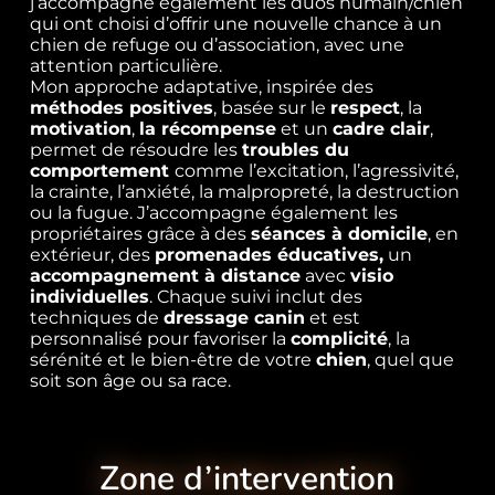
j’accompagne également les duos humain/chien
qui ont choisi d’offrir une nouvelle chance à un
chien de refuge ou d’association, avec une
attention particulière.
Mon approche adaptative, inspirée des
méthodes positives
, basée sur le
respect
, la
motivation
,
la récompense
et un
cadre clair
,
permet de résoudre les
troubles du
comportement
comme l’excitation, l’agressivité,
la crainte, l’anxiété, la malpropreté, la destruction
ou la fugue. J’accompagne également les
propriétaires grâce à des
séances à domicile
, en
extérieur, des
promenades éducatives,
un
accompagnement à distance
avec
visio
individuelles
. Chaque suivi inclut des
techniques de
dressage canin
et est
personnalisé pour favoriser la
complicité
, la
sérénité et le bien-être de votre
chien
, quel que
soit son âge ou sa race.
Zone d’intervention