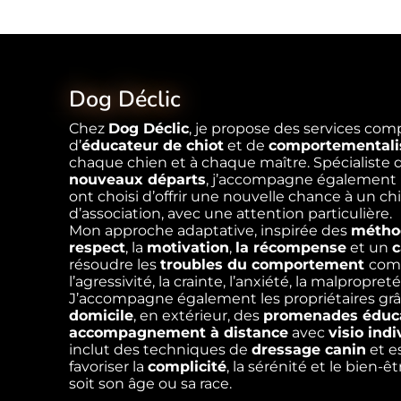
Dog Déclic
Chez
Dog Déclic
, je propose des services comp
d’
éducateur de chiot
et de
comportementali
chaque chien et à chaque maître. Spécialiste
nouveaux départs
, j’accompagne également 
ont choisi d’offrir une nouvelle chance à un c
d’association, avec une attention particulière.
Mon approche adaptative, inspirée des
méthod
respect
, la
motivation
,
la récompense
et un
c
résoudre les
troubles du comportement
comm
l’agressivité, la crainte, l’anxiété, la malpropret
J’accompagne également les propriétaires gr
domicile
, en extérieur, des
promenades éduca
accompagnement à distance
avec
visio indi
inclut des techniques de
dressage canin
et e
favoriser la
complicité
, la sérénité et le bien-ê
soit son âge ou sa race.