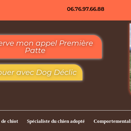
06.76.97.66.88
serve mon appel Première
Patte
ouer avec Dog Déclic
 de chiot
Spécialiste du chien adopté
Comportementali