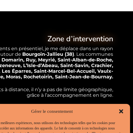
Zone d’intervention
ts en présentiel, je me déplace dans un rayon
autour de
Bourgoin-Jallieu (38)
. Les communes
:
Domarin, Ruy, Meyrié, Saint-Alban-de-Roche,
eneuve, L’Isle-d’Abeau, Saint-Savin, Crachier,
, Les Éparres, Saint-Marcel-Bel-Accueil, Vaulx-
ère, Moras, Rochetoirin, Saint-Jean-de-Bournay.
 distance, il n’y a pas de limite géographique,
grâce à l’accompagnement en ligne.
Gérer le consentement
s meilleures expériences, nous utilisons des technologies telles que les cookies pour
accéder aux informations des appareils. Le fait de consentir à ces technologies nous