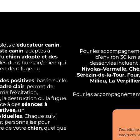
lets d’
éducateur canin
,
ste canin
, adaptés à
Pour les accompagnemen
 du
chien adopté
et des
d’environ 30 km 
les duos humain/chien qui
desservies incluent 
hien de refuge ou
Nivolas-Vermelle, Chèz
Sérézin-de-la-Tour, Four
es positives
, basée sur le
Milieu, La Verpilli
adre clair
, permet de
e l’excitation,
Pour les accompagnements à
é, la destruction ou la fugue.
âce à des
séances à
tives,
un
viduelles
. Chaque suivi
st personnalisé pour
tre de votre
chien
, quel que
Pour offrir le
stocker et/ou 