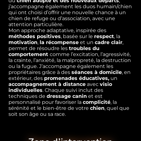
du
chien adopté
et des nouveaux départs
,
j’accompagne également les duos humain/chien
qui ont choisi d’offrir une nouvelle chance à un
chien de refuge ou d’association, avec une
attention particulière.
Mon approche adaptative, inspirée des
méthodes positives
, basée sur le
respect
, la
motivation
,
la récompense
et un
cadre clair
,
permet de résoudre les
troubles du
comportement
comme l’excitation, l’agressivité,
la crainte, l’anxiété, la malpropreté, la destruction
ou la fugue. J’accompagne également les
propriétaires grâce à des
séances à domicile
, en
extérieur, des
promenades éducatives,
un
accompagnement à distance
avec
visio
individuelles
. Chaque suivi inclut des
techniques de
dressage canin
et est
personnalisé pour favoriser la
complicité
, la
sérénité et le bien-être de votre
chien
, quel que
soit son âge ou sa race.