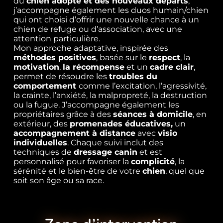
du
chien adopté
et des nouveaux départs
,
j’accompagne également les duos humain/chien
qui ont choisi d’offrir une nouvelle chance à un
chien de refuge ou d’association, avec une
attention particulière.
Mon approche adaptative, inspirée des
méthodes positives
, basée sur le
respect
, la
motivation
,
la récompense
et un
cadre clair
,
permet de résoudre les
troubles du
comportement
comme l’excitation, l’agressivité,
la crainte, l’anxiété, la malpropreté, la destruction
ou la fugue. J’accompagne également les
propriétaires grâce à des
séances à domicile
, en
extérieur, des
promenades éducatives,
un
accompagnement à distance
avec
visio
individuelles
. Chaque suivi inclut des
techniques de
dressage canin
et est
personnalisé pour favoriser la
complicité
, la
sérénité et le bien-être de votre
chien
, quel que
soit son âge ou sa race.